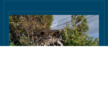
豊橋の「ながら・加藤建築」棟梁の加藤さんが東京
庵豊川店の水車を修復へ - 東愛知新聞社 - 東愛知新