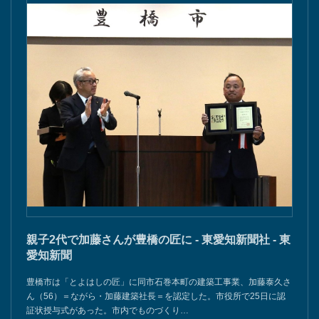
親子2代で加藤さんが豊橋の匠に - 東愛知新聞社 - 東
愛知新聞
豊橋市は「とよはしの匠」に同市石巻本町の建築工事業、加藤泰久さ
ん（56）＝ながら・加藤建築社長＝を認定した。市役所で25日に認
証状授与式があった。市内でものづくり…