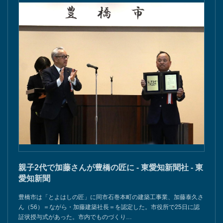
親子2代で加藤さんが豊橋の匠に - 東愛知新聞社 - 東
愛知新聞
豊橋市は「とよはしの匠」に同市石巻本町の建築工事業、加藤泰久さ
ん（56）＝ながら・加藤建築社長＝を認定した。市役所で25日に認
証状授与式があった。市内でものづくり…