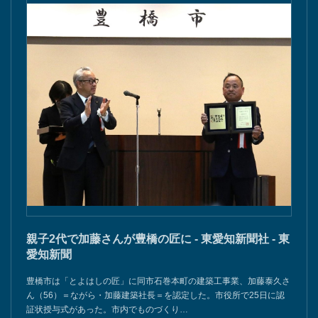
親子2代で加藤さんが豊橋の匠に - 東愛知新聞社 - 東
愛知新聞
豊橋市は「とよはしの匠」に同市石巻本町の建築工事業、加藤泰久さ
ん（56）＝ながら・加藤建築社長＝を認定した。市役所で25日に認
証状授与式があった。市内でものづくり…