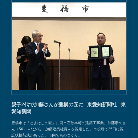
親子2代で加藤さんが豊橋の匠に - 東愛知新聞社 - 東
愛知新聞
豊橋市は「とよはしの匠」に同市石巻本町の建築工事業、加藤泰久さ
ん（56）＝ながら・加藤建築社長＝を認定した。市役所で25日に認
証状授与式があった。市内でものづくり…