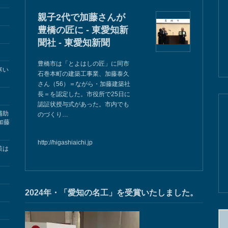
親子2代で加藤さんが
豊橋の匠に - 東愛知新
聞社 - 東愛知新聞
豊橋市は「とよはしの匠」に同市
寒い
石巻本町の建築工事業、加藤泰久
さん（56）＝ながら・加藤建築社
長＝を認定した。市役所で25日に
認証状授与式があった。市内でも
補助
のづくり…
加藤
http://higashiaichi.jp
策は
2024年・「愛知の名工」を受賞いたしました。
検
索: