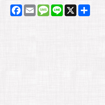
F
E
M
L
X
共
a
m
e
i
有
c
a
s
n
e
i
s
e
b
l
a
o
g
o
e
k