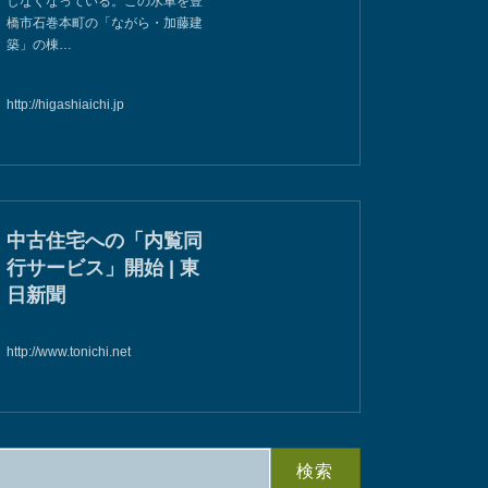
しなくなっている。この水車を豊
橋市石巻本町の「ながら・加藤建
築」の棟…
http://higashiaichi.jp
中古住宅への「内覧同
行サービス」開始 | 東
日新聞
http://www.tonichi.net