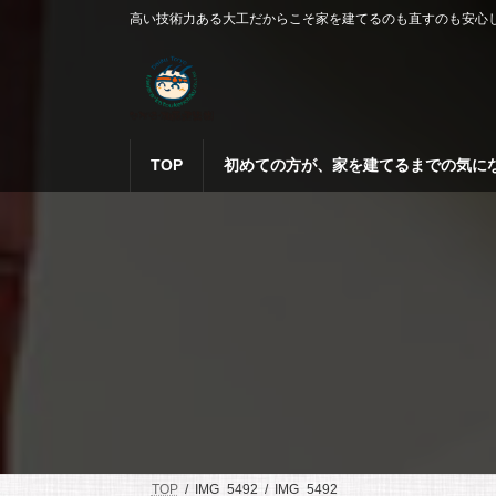
コ
ナ
高い技術力ある大工だからこそ家を建てるのも直すのも安心
ン
ビ
テ
ゲ
ン
ー
ツ
シ
へ
ョ
ス
ン
TOP
初めての方が、家を建てるまでの気に
キ
に
ッ
移
プ
動
TOP
IMG_5492
IMG_5492