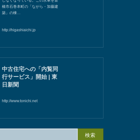
しなくなっている。この水車を豊
橋市石巻本町の「ながら・加藤建
築」の棟…
http://higashiaichi.jp
中古住宅への「内覧同
行サービス」開始 | 東
日新聞
http://www.tonichi.net