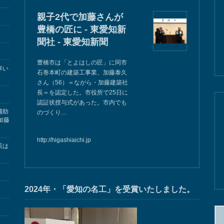
親子2代で加藤さんが
豊橋の匠に - 東愛知新
聞社 - 東愛知新聞
豊橋市は「とよはしの匠」に同市
寒い
石巻本町の建築工事業、加藤泰久
さん（56）＝ながら・加藤建築社
長＝を認定した。市役所で25日に
認証状授与式があった。市内でも
補助
のづくり…
加藤
http://higashiaichi.jp
策は
2024年・「愛知の名工」を受賞いたしました。
検
索: