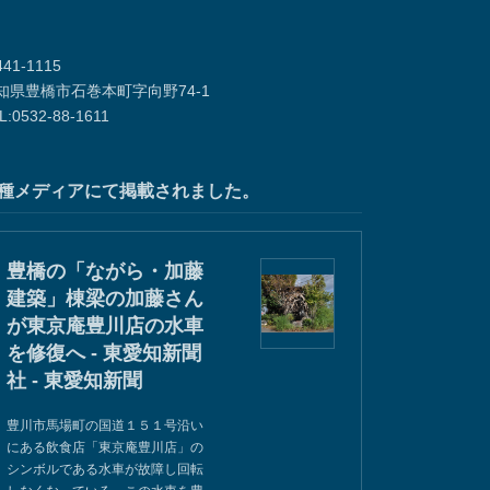
41-1115
知県豊橋市石巻本町字向野74-1
L:0532-88-1611
種メディアにて掲載されました。
豊橋の「ながら・加藤
建築」棟梁の加藤さん
が東京庵豊川店の水車
を修復へ - 東愛知新聞
社 - 東愛知新聞
豊川市馬場町の国道１５１号沿い
にある飲食店「東京庵豊川店」の
シンボルである水車が故障し回転