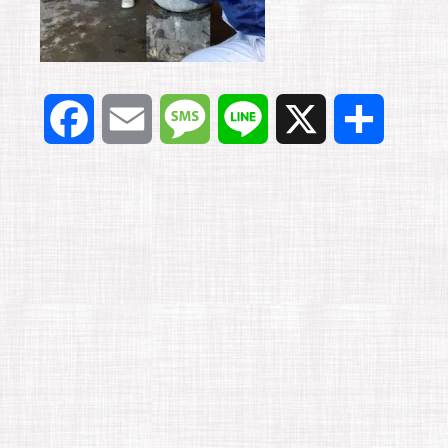
F
E
M
L
X
共
a
m
e
i
有
c
a
s
n
e
i
s
e
b
l
a
o
g
o
e