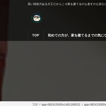
コ
ナ
高い技術力ある大工だからこそ家を建てるのも直すのも安心
ン
ビ
テ
ゲ
ン
ー
ツ
シ
へ
ョ
ス
ン
TOP
初めての方が、家を建てるまでの気に
キ
に
ッ
移
プ
動
TOP
app-082415000s1483189531
app-082415000