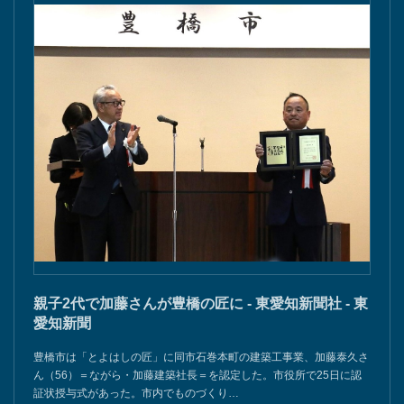
親子2代で加藤さんが豊橋の匠に - 東愛知新聞社 - 東
愛知新聞
豊橋市は「とよはしの匠」に同市石巻本町の建築工事業、加藤泰久さ
ん（56）＝ながら・加藤建築社長＝を認定した。市役所で25日に認
証状授与式があった。市内でものづくり…