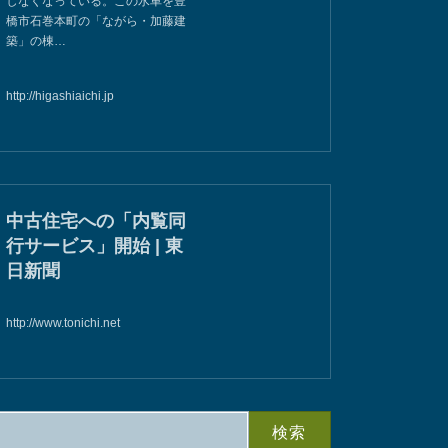
しなくなっている。この水車を豊
橋市石巻本町の「ながら・加藤建
築」の棟…
http://higashiaichi.jp
中古住宅への「内覧同
行サービス」開始 | 東
日新聞
http://www.tonichi.net