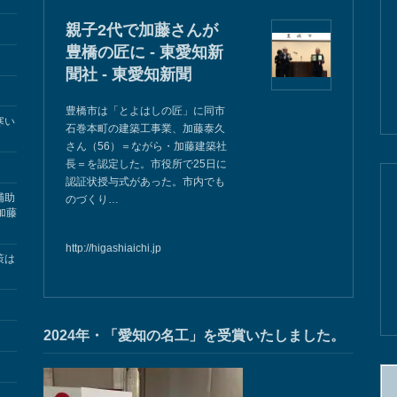
親子2代で加藤さんが
豊橋の匠に - 東愛知新
聞社 - 東愛知新聞
豊橋市は「とよはしの匠」に同市
寒い
石巻本町の建築工事業、加藤泰久
さん（56）＝ながら・加藤建築社
長＝を認定した。市役所で25日に
認証状授与式があった。市内でも
補助
のづくり…
加藤
http://higashiaichi.jp
策は
2024年・「愛知の名工」を受賞いたしました。
検
索: