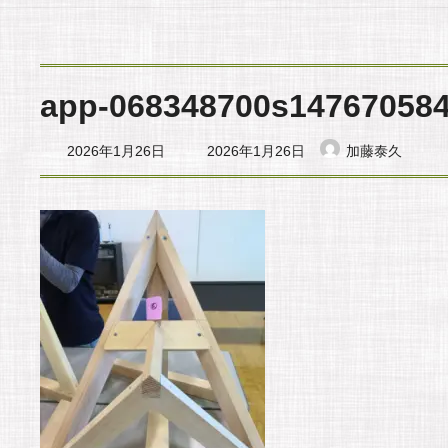
app-068348700s14767058
最
2026年1月26日
2026年1月26日
加藤泰久
終
更
新
日
時
: