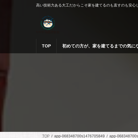
コ
ナ
高い技術力ある大工だからこそ家を建てるのも直すのも安心
ン
ビ
テ
ゲ
ン
ー
ツ
シ
へ
ョ
ス
ン
TOP
初めての方が、家を建てるまでの気に
キ
に
ッ
移
プ
動
TOP
app-068348700s1476705849
app-068348700