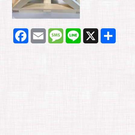
F
E
M
L
X
共
a
m
e
i
有
c
a
s
n
e
i
s
e
b
l
a
o
g
o
e